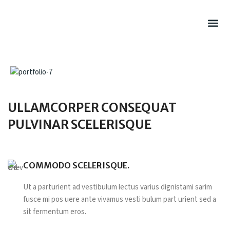
Summer Rel
Hot Drink
Filtered Cof
Cold Drink
Sweet Pu
Retail Cof
ULLAMCORPER CONSEQUAT
PULVINAR SCELERISQUE
COMMODO SCELERISQUE.
Ut a parturient ad vestibulum lectus varius dignistami sarim
fusce mi pos uere ante vivamus vesti bulum part urient sed a
sit fermentum eros.